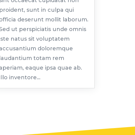
sint occaecat cupidatat non
proident, sunt in culpa qui
officia deserunt mollit laborum.
Sed ut perspiciatis unde omnis
iste natus sit voluptatem
accusantium doloremque
laudantium totam rem
aperiam, eaque ipsa quae ab.
Illo inventore...